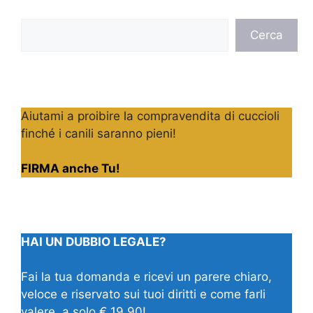
Cerca
Cerca
Aiutami a proibire la compravendita di cuccioli
finché i canili saranno pieni!
FIRMA anche Tu!
HAI UN DUBBIO LEGALE?
Fai la tua domanda e ricevi un parere chiaro,
veloce e riservato sui tuoi diritti e come farli
valere, a solo € 19,90!