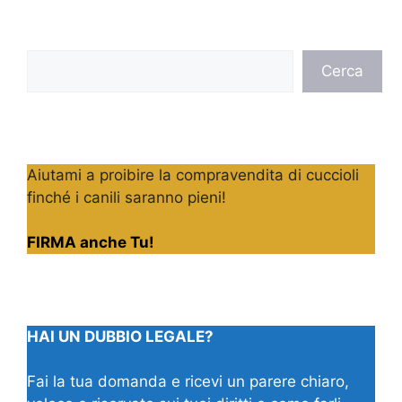
Cerca
Cerca
Aiutami a proibire la compravendita di cuccioli
finché i canili saranno pieni!
FIRMA anche Tu!
HAI UN DUBBIO LEGALE?
Fai la tua domanda e ricevi un parere chiaro,