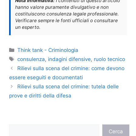
Nota informativa:
I contenuti di questo articolo
hanno valore puramente divulgativo e non
costituiscono consulenza legale professionale.
Verificare sempre le fonti ufficiali o consultare
un esperto.
Categorie
Think tank - Criminologia
Tag
consulenza
,
indagini difensive
,
ruolo tecnico
Rilievi sulla scena del crimine: come devono
essere eseguiti e documentati
Rilievi sulla scena del crimine: tutela delle
prove e diritti della difesa
Cerca
Cerca