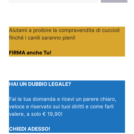
Aiutami a proibire la compravendita di cuccioli
finché i canili saranno pieni!
FIRMA anche Tu!
HAI UN DUBBIO LEGALE?
Fai la tua domanda e ricevi un parere chiaro,
veloce e riservato sui tuoi diritti e come farli
valere, a solo € 19,90!
CHIEDI ADESSO!