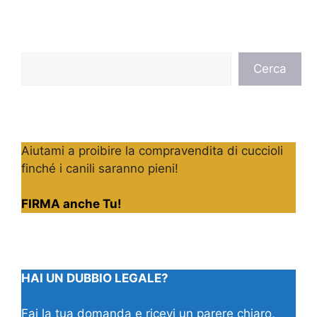
Cerca
Cerca
Aiutami a proibire la compravendita di cuccioli
finché i canili saranno pieni!
FIRMA anche Tu!
HAI UN DUBBIO LEGALE?
Fai la tua domanda e ricevi un parere chiaro,