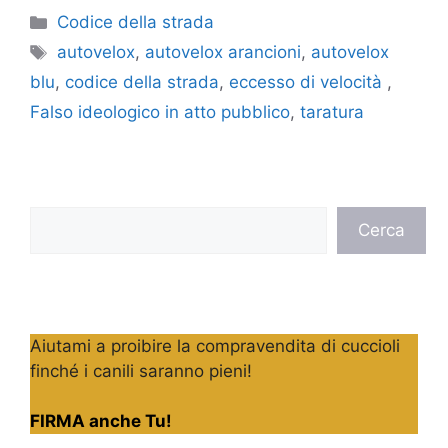
Categorie
Codice della strada
Tag
autovelox
,
autovelox arancioni
,
autovelox
blu
,
codice della strada
,
eccesso di velocità
,
Falso ideologico in atto pubblico
,
taratura
Cerca
Cerca
Aiutami a proibire la compravendita di cuccioli
finché i canili saranno pieni!
FIRMA anche Tu!