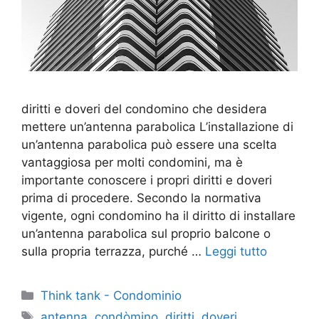
diritti e doveri del condomino che desidera
mettere un’antenna parabolica L’installazione di
un’antenna parabolica può essere una scelta
vantaggiosa per molti condomini, ma è
importante conoscere i propri diritti e doveri
prima di procedere. Secondo la normativa
vigente, ogni condomino ha il diritto di installare
un’antenna parabolica sul proprio balcone o
sulla propria terrazza, purché …
Leggi tutto
Categorie
Think tank - Condominio
Tag
antenna
,
condòmino
,
diritti
,
doveri
,