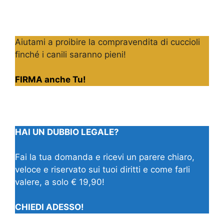
Aiutami a proibire la compravendita di cuccioli
finché i canili saranno pieni!
FIRMA anche Tu!
HAI UN DUBBIO LEGALE?
Fai la tua domanda e ricevi un parere chiaro,
veloce e riservato sui tuoi diritti e come farli
valere, a solo € 19,90!
CHIEDI ADESSO!