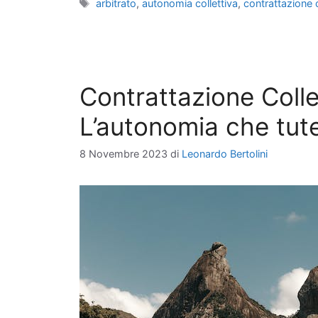
Tag
arbitrato
,
autonomia collettiva
,
contrattazione c
Contrattazione Colle
L’autonomia che tutel
8 Novembre 2023
di
Leonardo Bertolini