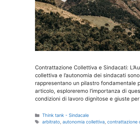
Contrattazione Collettiva e Sindacati: L’Au
collettiva e l’autonomia dei sindacati son
rappresentano un pilastro fondamentale per 
articolo, esploreremo l’importanza di que
condizioni di lavoro dignitose e giuste per
Categorie
Think tank - Sindacale
Tag
arbitrato
,
autonomia collettiva
,
contrattazione c