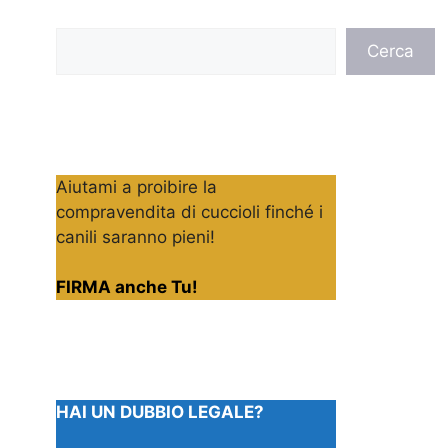
Cerca
Cerca
Aiutami a proibire la
compravendita di cuccioli finché i
canili saranno pieni!
FIRMA anche Tu!
HAI UN DUBBIO LEGALE?