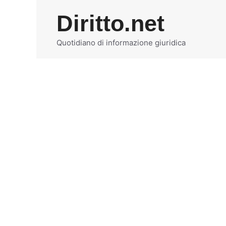
Vai
Diritto.net
al
contenuto
Quotidiano di informazione giuridica