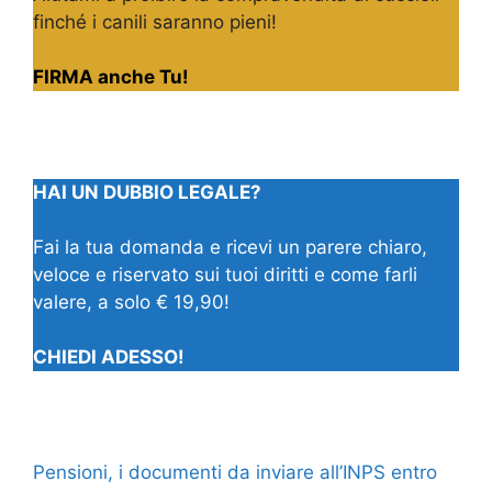
finché i canili saranno pieni!
FIRMA anche Tu!
HAI UN DUBBIO LEGALE?
Fai la tua domanda e ricevi un parere chiaro,
veloce e riservato sui tuoi diritti e come farli
valere, a solo € 19,90!
CHIEDI ADESSO!
Pensioni, i documenti da inviare all’INPS entro