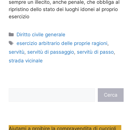
sempre un illecito, anche penale, che obbliga al
ripristino dello stato dei luoghi idonei al proprio
esercizio
Categorie
Diritto civile generale
Tag
esercizio arbitrario delle proprie ragioni
,
servitù
,
servitù di passaggio
,
servitù di passo
,
strada vicinale
Cerca
Cerca
Aiutami a proibire la compravendita di cuccioli