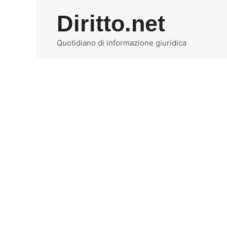
Vai
Diritto.net
al
contenuto
Quotidiano di informazione giuridica