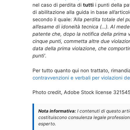
nel caso di perdita di
tutti
i punti della p
di abilitazione alla guida in base all’arti
secondo il quale:
‘Alla perdita totale del 
all’esame di idoneità tecnica (…). Al mede
patente che, dopo la notifica della prima
cinque punti, commetta altre due violazioni
data della prima violazione, che comport
punti’
.
Per tutto quanto qui non trattato, rimand
contravvenzioni e verbali per violazioni d
Photo credit, Adobe Stock license 32154
Nota informativa:
I contenuti di questo art
costituiscono consulenza legale professional
esperto.