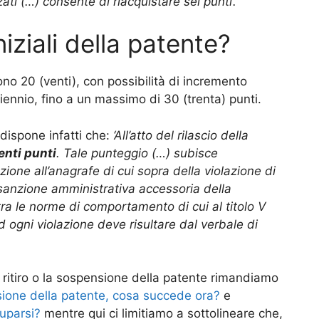
zati (…) consente di riacquistare sei punti’.
niziali della patente?
 sono 20 (venti), con possibilità di incremento
biennio, fino a un massimo di 30 (trenta) punti.
dispone infatti che:
‘All’atto del rilascio della
enti punti
. Tale punteggio (…) subisce
ione all’anagrafe di cui sopra della violazione di
 sanzione amministrativa accessoria della
ra le norme di comportamento di cui al titolo V
d ogni violazione deve risultare dal verbale di
il ritiro o la sospensione della patente rimandiamo
sione della patente, cosa succede ora?
e
uparsi?
mentre qui ci limitiamo a sottolineare che,