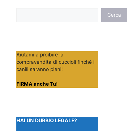
Cerca
Cerca
Aiutami a proibire la
compravendita di cuccioli finché i
canili saranno pieni!
FIRMA anche Tu!
HAI UN DUBBIO LEGALE?