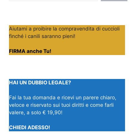
Aiutami a proibire la compravendita di cuccioli
finché i canili saranno pieni!
FIRMA anche Tu!
HAI UN DUBBIO LEGALE?
Fai la tua domanda e ricevi un parere chiaro,
veloce e riservato sui tuoi diritti e come farli
valere, a solo € 19,90!
CHIEDI ADESSO!