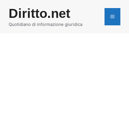
Vai
Diritto.net
al
MENU
contenuto
Quotidiano di informazione giuridica